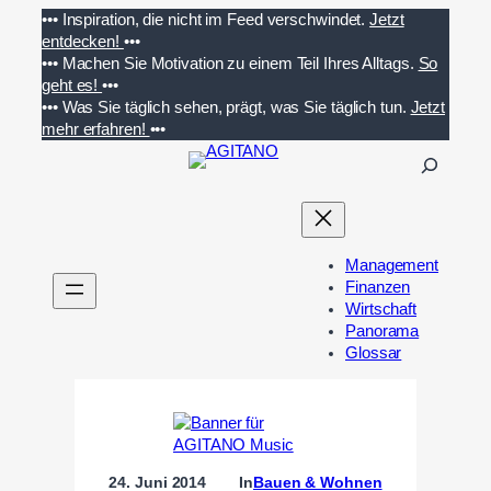
Zum
•••
Inspiration, die nicht im Feed verschwindet.
Jetzt
Inhalt
entdecken!
•••
springen
•••
Machen Sie Motivation zu einem Teil Ihres Alltags.
So
geht es!
•••
•••
Was Sie täglich sehen, prägt, was Sie täglich tun.
Jetzt
mehr erfahren!
•••
S
u
c
h
e
Management
n
Finanzen
Wirtschaft
Panorama
Glossar
24. Juni 2014
In
Bauen & Wohnen