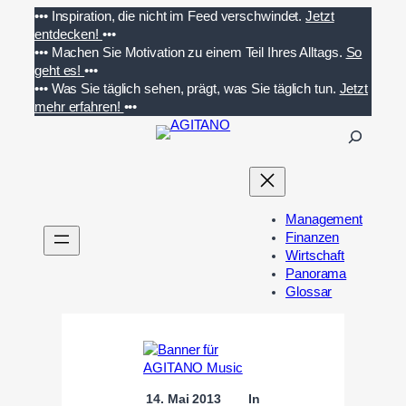
Zum
•••
Inspiration, die nicht im Feed verschwindet.
Jetzt
Inhalt
entdecken!
•••
springen
•••
Machen Sie Motivation zu einem Teil Ihres Alltags.
So
geht es!
•••
•••
Was Sie täglich sehen, prägt, was Sie täglich tun.
Jetzt
mehr erfahren!
•••
S
u
c
h
e
Management
n
Finanzen
Wirtschaft
Panorama
Glossar
14. Mai 2013
In