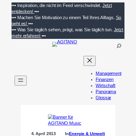
Zum
•••
Inspiration, die nicht im Feed verschwindet.
Jetzt
Inhalt
entdecken!
•••
springen
•••
Machen Sie Motivation zu einem Teil Ihres Alltags.
So
geht es!
•••
•••
Was Sie täglich sehen, prägt, was Sie täglich tun.
Jetzt
mehr erfahren!
•••
S
u
c
h
e
Management
n
Finanzen
Wirtschaft
Panorama
Glossar
4. April 2013
In
Energie & Umwelt