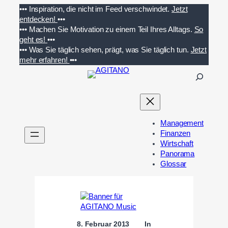
Zum
•••
Inspiration, die nicht im Feed verschwindet.
Jetzt
Inhalt
entdecken!
•••
springen
•••
Machen Sie Motivation zu einem Teil Ihres Alltags.
So
geht es!
•••
•••
Was Sie täglich sehen, prägt, was Sie täglich tun.
Jetzt
mehr erfahren!
•••
S
u
c
h
e
Management
n
Finanzen
Wirtschaft
Panorama
Glossar
8. Februar 2013
In