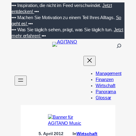
Zum
•••
Inspiration, die nicht im Feed verschwindet.
Jetzt
Inhalt
entdecken!
•••
springen
•••
Machen Sie Motivation zu einem Teil Ihres Alltags.
So
geht es!
•••
•••
Was Sie täglich sehen, prägt, was Sie täglich tun.
Jetzt
mehr erfahren!
•••
S
u
c
h
e
Management
n
Finanzen
Wirtschaft
Panorama
Glossar
5. April 2012
In
Wirtschaft