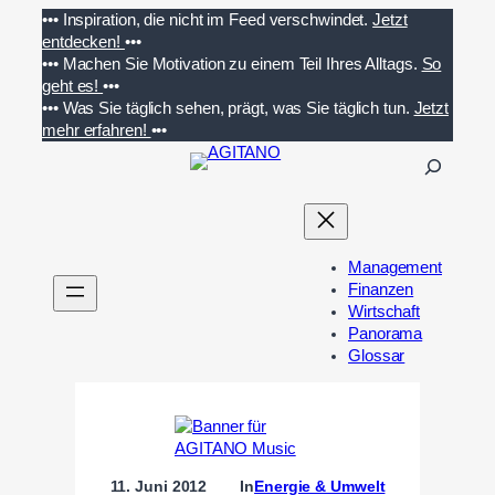
Zum
•••
Inspiration, die nicht im Feed verschwindet.
Jetzt
Inhalt
entdecken!
•••
springen
•••
Machen Sie Motivation zu einem Teil Ihres Alltags.
So
geht es!
•••
•••
Was Sie täglich sehen, prägt, was Sie täglich tun.
Jetzt
mehr erfahren!
•••
S
u
c
h
e
Management
n
Finanzen
Wirtschaft
Panorama
Glossar
11. Juni 2012
In
Energie & Umwelt