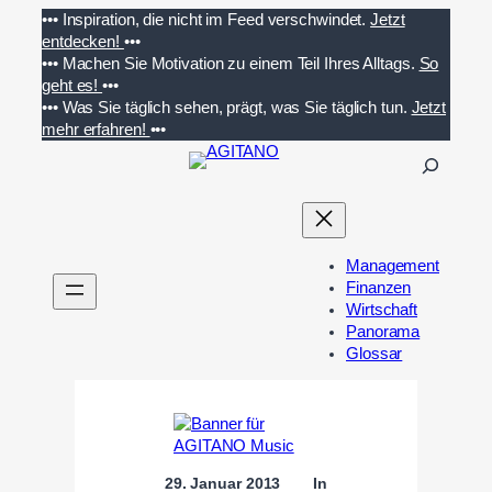
Zum
•••
Inspiration, die nicht im Feed verschwindet.
Jetzt
Inhalt
entdecken!
•••
springen
•••
Machen Sie Motivation zu einem Teil Ihres Alltags.
So
geht es!
•••
•••
Was Sie täglich sehen, prägt, was Sie täglich tun.
Jetzt
mehr erfahren!
•••
S
u
c
h
e
Management
n
Finanzen
Wirtschaft
Panorama
Glossar
29. Januar 2013
In