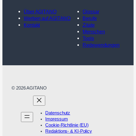
Über AGITANO
Glossar
Werben auf AGITANO
Berufe
Kontakt
Zitate
Menschen
Tools
Redewendungen
© 2026 AGITANO
Datenschutz
Impressum
Cookie-Richtlinie (EU)
Redaktions- & KI-Policy