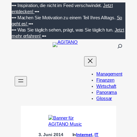
Zum
•••
Inspiration, die nicht im Feed verschwindet.
Jetzt
Inhalt
entdecken!
•••
springen
•••
Machen Sie Motivation zu einem Teil Ihres Alltags.
So
geht es!
•••
•••
Was Sie täglich sehen, prägt, was Sie täglich tun.
Jetzt
mehr erfahren!
•••
S
u
c
h
e
Management
n
Finanzen
Wirtschaft
Panorama
Glossar
3. Juni 2014
In
Internet
, 
IT