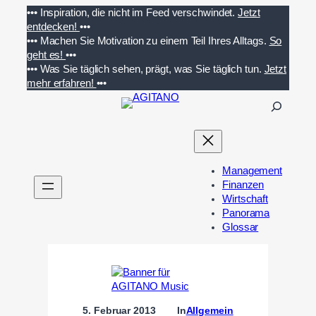
Zum
•••
Inspiration, die nicht im Feed verschwindet.
Jetzt
Inhalt
entdecken!
•••
springen
•••
Machen Sie Motivation zu einem Teil Ihres Alltags.
So
geht es!
•••
•••
Was Sie täglich sehen, prägt, was Sie täglich tun.
Jetzt
mehr erfahren!
•••
S
u
c
h
e
Management
n
Finanzen
Wirtschaft
Panorama
Glossar
5. Februar 2013
In
Allgemein