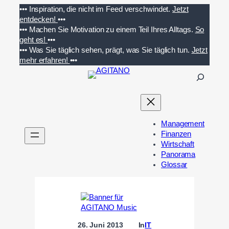
Zum
•••
Inspiration, die nicht im Feed verschwindet.
Jetzt
Inhalt
entdecken!
•••
springen
•••
Machen Sie Motivation zu einem Teil Ihres Alltags.
So
geht es!
•••
•••
Was Sie täglich sehen, prägt, was Sie täglich tun.
Jetzt
mehr erfahren!
•••
S
u
c
h
e
Management
n
Finanzen
Wirtschaft
Panorama
Glossar
26. Juni 2013
In
IT