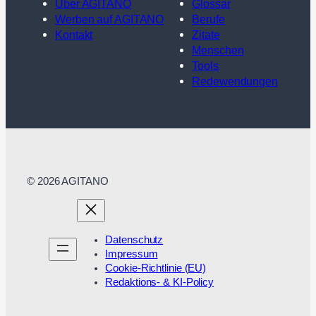
Über AGITANO
Glossar
Werben auf AGITANO
Berufe
Kontakt
Zitate
Menschen
Tools
Redewendungen
© 2026 AGITANO
Datenschutz
Impressum
Cookie-Richtlinie (EU)
Redaktions- & KI-Policy