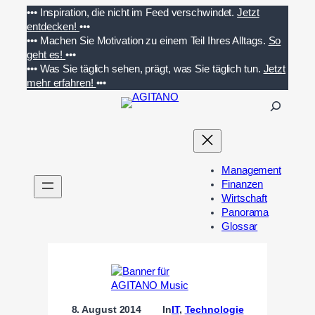
Zum
•••
Inspiration, die nicht im Feed verschwindet.
Jetzt
Inhalt
entdecken!
•••
springen
•••
Machen Sie Motivation zu einem Teil Ihres Alltags.
So
geht es!
•••
•••
Was Sie täglich sehen, prägt, was Sie täglich tun.
Jetzt
mehr erfahren!
•••
S
u
c
h
e
Management
n
Finanzen
Wirtschaft
Panorama
Glossar
8. August 2014
In
IT
, 
Technologie