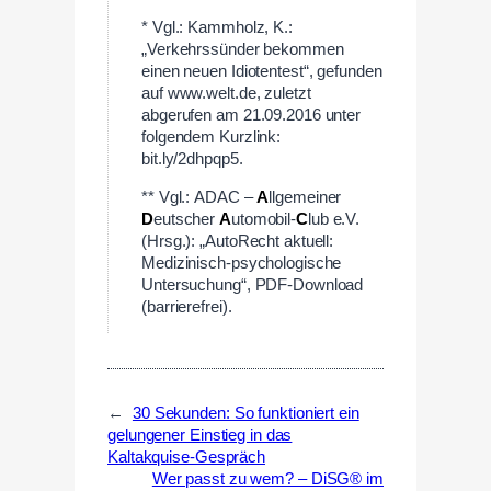
* Vgl.: Kammholz, K.:
„Verkehrssünder bekommen
einen neuen Idiotentest“, gefunden
auf www.welt.de, zuletzt
abgerufen am 21.09.2016 unter
folgendem Kurzlink:
bit.ly/2dhpqp5.
** Vgl.: ADAC –
A
llgemeiner
D
eutscher
A
utomobil-
C
lub e.V.
(Hrsg.): „AutoRecht aktuell:
Medizinisch-psychologische
Untersuchung“, PDF-Download
(barrierefrei).
←
30 Sekunden: So funktioniert ein
gelungener Einstieg in das
Kaltakquise-Gespräch
Wer passt zu wem? – DiSG® im