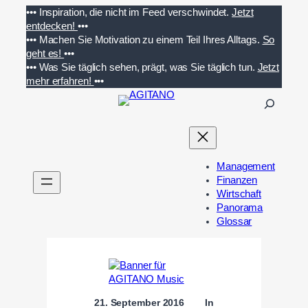
Zum
•••
Inspiration, die nicht im Feed verschwindet.
Jetzt
Inhalt
entdecken!
•••
springen
•••
Machen Sie Motivation zu einem Teil Ihres Alltags.
So
geht es!
•••
•••
Was Sie täglich sehen, prägt, was Sie täglich tun.
Jetzt
mehr erfahren!
•••
S
u
c
h
e
Management
n
Finanzen
Wirtschaft
Panorama
Glossar
21. September 2016
In