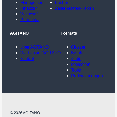
Management
Bücher
Finanzen
Zahlen-Daten-Fakten
Wirtschaft
Panorama
AGITANO
Formate
Über AGITANO
Glossar
Werben auf AGITANO
Berufe
Kontakt
Zitate
Menschen
Tools
Redewendungen
© 2026 AGITANO