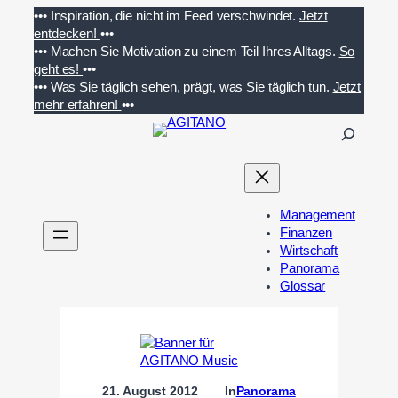
Zum
•••
Inspiration, die nicht im Feed verschwindet.
Jetzt
Inhalt
entdecken!
•••
springen
•••
Machen Sie Motivation zu einem Teil Ihres Alltags.
So
geht es!
•••
•••
Was Sie täglich sehen, prägt, was Sie täglich tun.
Jetzt
mehr erfahren!
•••
S
u
c
h
e
Management
n
Finanzen
Wirtschaft
Panorama
Glossar
21. August 2012
In
Panorama