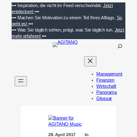
Zum
•••
Inspiration, die nicht im Feed verschwindet.
Jetzt
Inhalt
entdecken!
•••
springen
•••
Machen Sie Motivation zu einem Teil Ihres Alltags.
So
geht es!
•••
•••
Was Sie täglich sehen, prägt, was Sie täglich tun.
Jetzt
mehr erfahren!
•••
S
u
c
h
e
Management
n
Finanzen
Wirtschaft
Panorama
Glossar
28. April 2017
In