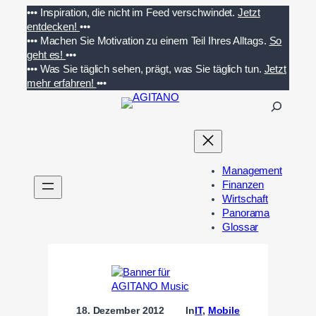
Zum
•••
Inspiration, die nicht im Feed verschwindet.
Jetzt
Inhalt
entdecken!
•••
springen
•••
Machen Sie Motivation zu einem Teil Ihres Alltags.
So
geht es!
•••
•••
Was Sie täglich sehen, prägt, was Sie täglich tun.
Jetzt
mehr erfahren!
•••
S
u
c
h
e
Management
n
Finanzen
Wirtschaft
Panorama
Glossar
18. Dezember 2012
In
IT
, 
Mobile