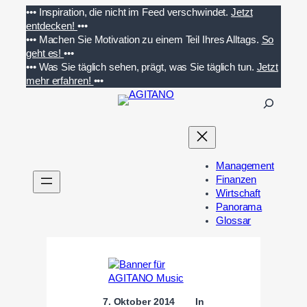
Zum
•••
Inspiration, die nicht im Feed verschwindet.
Jetzt
Inhalt
entdecken!
•••
springen
•••
Machen Sie Motivation zu einem Teil Ihres Alltags.
So
geht es!
•••
•••
Was Sie täglich sehen, prägt, was Sie täglich tun.
Jetzt
mehr erfahren!
•••
S
u
c
h
e
Management
n
Finanzen
Wirtschaft
Panorama
Glossar
7. Oktober 2014
In