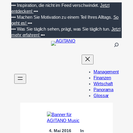
Zum
•••
Inspiration, die nicht im Feed verschwindet.
Jetzt
Inhalt
entdecken!
•••
springen
•••
Machen Sie Motivation zu einem Teil Ihres Alltags.
So
geht es!
•••
•••
Was Sie täglich sehen, prägt, was Sie täglich tun.
Jetzt
mehr erfahren!
•••
S
u
c
h
e
Management
n
Finanzen
Wirtschaft
Panorama
Glossar
4. Mai 2016
In