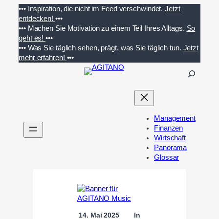
Zum
•••
Inspiration, die nicht im Feed verschwindet.
Jetzt
Inhalt
entdecken!
•••
springen
•••
Machen Sie Motivation zu einem Teil Ihres Alltags.
So
geht es!
•••
•••
Was Sie täglich sehen, prägt, was Sie täglich tun.
Jetzt
mehr erfahren!
•••
S
u
c
h
e
Management
n
Finanzen
Wirtschaft
Panorama
Glossar
14. Mai 2025
In