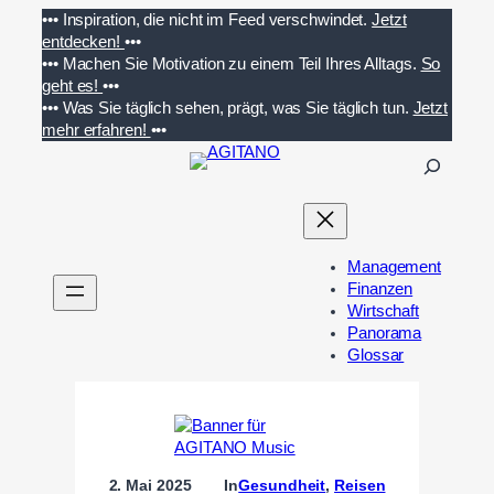
Zum
•••
Inspiration, die nicht im Feed verschwindet.
Jetzt
Inhalt
entdecken!
•••
springen
•••
Machen Sie Motivation zu einem Teil Ihres Alltags.
So
geht es!
•••
•••
Was Sie täglich sehen, prägt, was Sie täglich tun.
Jetzt
mehr erfahren!
•••
S
u
c
h
e
Management
n
Finanzen
Wirtschaft
Panorama
Glossar
2. Mai 2025
In
Gesundheit
, 
Reisen