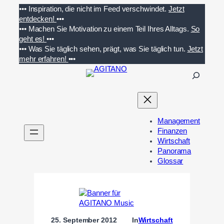
Zum
•••
Inspiration, die nicht im Feed verschwindet.
Jetzt
Inhalt
entdecken!
•••
springen
•••
Machen Sie Motivation zu einem Teil Ihres Alltags.
So
geht es!
•••
•••
Was Sie täglich sehen, prägt, was Sie täglich tun.
Jetzt
mehr erfahren!
•••
S
u
c
h
e
Management
n
Finanzen
Wirtschaft
Panorama
Glossar
25. September 2012
In
Wirtschaft