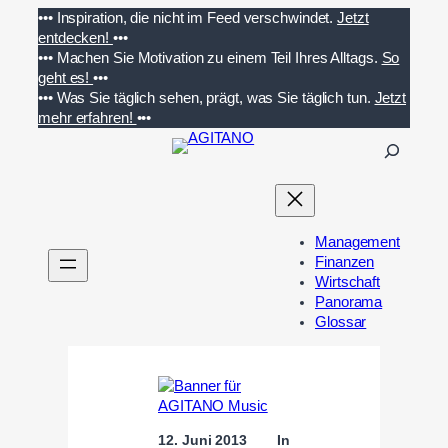
Zum
•••
Inspiration, die nicht im Feed verschwindet.
Jetzt
Inhalt
entdecken!
•••
springen
•••
Machen Sie Motivation zu einem Teil Ihres Alltags.
So
geht es!
•••
•••
Was Sie täglich sehen, prägt, was Sie täglich tun.
Jetzt
mehr erfahren!
•••
S
u
c
h
e
Management
n
Finanzen
Wirtschaft
Panorama
Glossar
12. Juni 2013
In