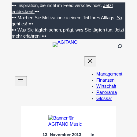
Zum
•••
Inspiration, die nicht im Feed verschwindet.
Jetzt
Inhalt
entdecken!
•••
springen
•••
Machen Sie Motivation zu einem Teil Ihres Alltags.
So
geht es!
•••
•••
Was Sie täglich sehen, prägt, was Sie täglich tun.
Jetzt
mehr erfahren!
•••
S
u
c
h
e
Management
n
Finanzen
Wirtschaft
Panorama
Glossar
13. November 2013
In