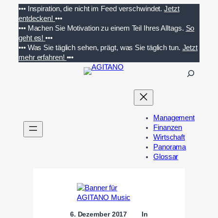
Zum
•••
Inspiration, die nicht im Feed verschwindet.
Jetzt
Inhalt
entdecken!
•••
springen
•••
Machen Sie Motivation zu einem Teil Ihres Alltags.
So
geht es!
•••
•••
Was Sie täglich sehen, prägt, was Sie täglich tun.
Jetzt
mehr erfahren!
•••
S
u
c
h
e
Management
n
Finanzen
Wirtschaft
Panorama
Glossar
6. Dezember 2017
In