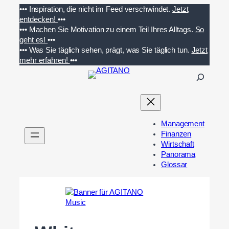
Zum
•••
Inspiration, die nicht im Feed verschwindet.
Jetzt
Inhalt
entdecken!
•••
springen
•••
Machen Sie Motivation zu einem Teil Ihres Alltags.
So
geht es!
•••
•••
Was Sie täglich sehen, prägt, was Sie täglich tun.
Jetzt
mehr erfahren!
•••
S
u
c
h
e
Management
n
Finanzen
Wirtschaft
Panorama
Glossar