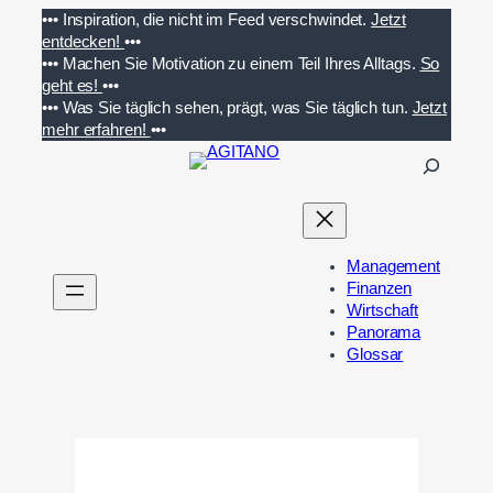
Zum
•••
Inspiration, die nicht im Feed verschwindet.
Jetzt
Inhalt
entdecken!
•••
springen
•••
Machen Sie Motivation zu einem Teil Ihres Alltags.
So
geht es!
•••
•••
Was Sie täglich sehen, prägt, was Sie täglich tun.
Jetzt
mehr erfahren!
•••
S
u
c
h
e
Management
n
Finanzen
Wirtschaft
Panorama
Glossar