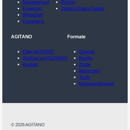
Management
Bücher
Finanzen
Zahlen-Daten-Fakten
Wirtschaft
Panorama
AGITANO
Formate
Über AGITANO
Glossar
Werben auf AGITANO
Berufe
Kontakt
Zitate
Menschen
Tools
Redewendungen
© 2026 AGITANO