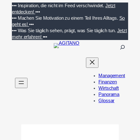
Zum
•••
Inspiration, die nicht im Feed verschwindet.
Jetzt
Inhalt
entdecken!
•••
springen
•••
Machen Sie Motivation zu einem Teil Ihres Alltags.
So
geht es!
•••
•••
Was Sie täglich sehen, prägt, was Sie täglich tun.
Jetzt
mehr erfahren!
•••
S
u
c
h
e
Management
n
Finanzen
Wirtschaft
Panorama
Glossar