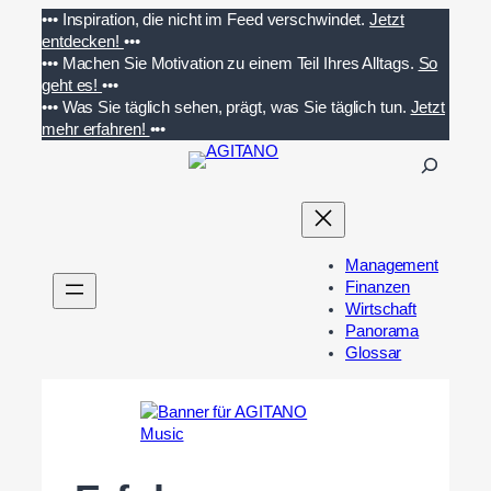
Zum
•••
Inspiration, die nicht im Feed verschwindet.
Jetzt
Inhalt
entdecken!
•••
springen
•••
Machen Sie Motivation zu einem Teil Ihres Alltags.
So
geht es!
•••
•••
Was Sie täglich sehen, prägt, was Sie täglich tun.
Jetzt
mehr erfahren!
•••
S
u
c
h
e
Management
n
Finanzen
Wirtschaft
Panorama
Glossar