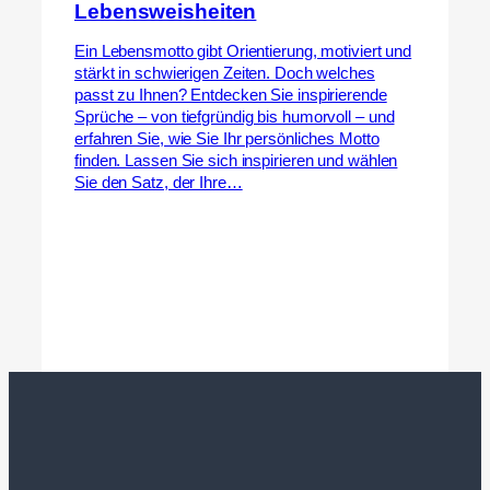
Lebensweisheiten
Ein Lebensmotto gibt Orientierung, motiviert und
stärkt in schwierigen Zeiten. Doch welches
passt zu Ihnen? Entdecken Sie inspirierende
Sprüche – von tiefgründig bis humorvoll – und
erfahren Sie, wie Sie Ihr persönliches Motto
finden. Lassen Sie sich inspirieren und wählen
Sie den Satz, der Ihre…