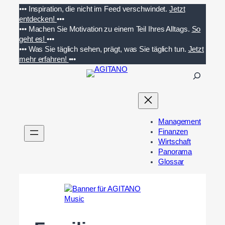
Zum
•••
Inspiration, die nicht im Feed verschwindet.
Jetzt
Inhalt
entdecken!
•••
springen
•••
Machen Sie Motivation zu einem Teil Ihres Alltags.
So
geht es!
•••
•••
Was Sie täglich sehen, prägt, was Sie täglich tun.
Jetzt
mehr erfahren!
•••
S
u
c
h
e
Management
n
Finanzen
Wirtschaft
Panorama
Glossar