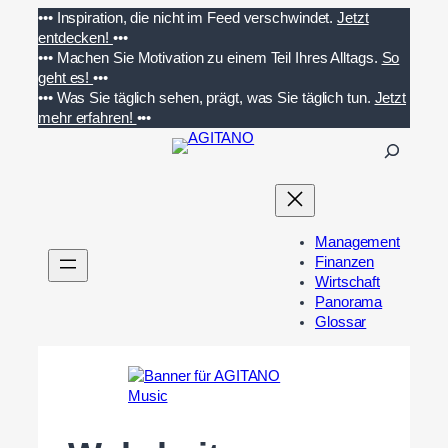
Zum
•••
Inspiration, die nicht im Feed verschwindet.
Jetzt
Inhalt
entdecken!
•••
springen
•••
Machen Sie Motivation zu einem Teil Ihres Alltags.
So
geht es!
•••
•••
Was Sie täglich sehen, prägt, was Sie täglich tun.
Jetzt
mehr erfahren!
•••
S
u
c
h
e
Management
n
Finanzen
Wirtschaft
Panorama
Glossar