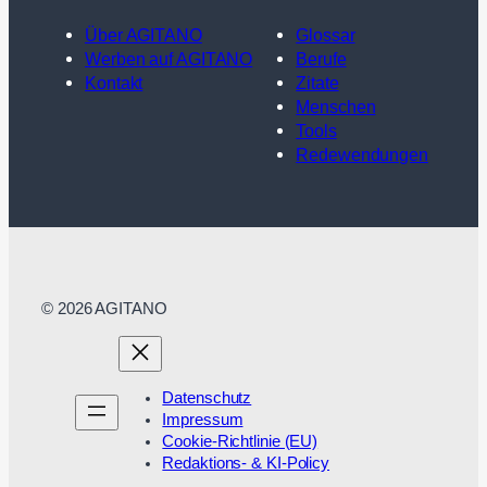
Über AGITANO
Glossar
Werben auf AGITANO
Berufe
Kontakt
Zitate
Menschen
Tools
Redewendungen
© 2026 AGITANO
Datenschutz
Impressum
Cookie-Richtlinie (EU)
Redaktions- & KI-Policy