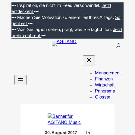
Zum
•••
Inspiration, die nicht im Feed verschwindet.
Jetzt
Inhalt
entdecken!
•••
springen
•••
Machen Sie Motivation zu einem Teil Ihres Alltags.
So
geht es!
•••
•••
Was Sie täglich sehen, prägt, was Sie täglich tun.
Jetzt
mehr erfahren!
•••
S
u
c
h
e
Management
n
Finanzen
Wirtschaft
Panorama
Glossar
30. August 2017
In