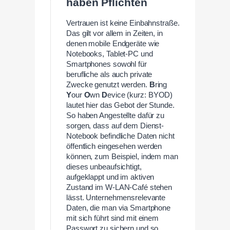
haben Pflichten
Vertrauen ist keine Einbahnstraße.
Das gilt vor allem in Zeiten, in
denen mobile Endgeräte wie
Notebooks, Tablet-PC und
Smartphones sowohl für
berufliche als auch private
Zwecke genutzt werden.
B
ring
Y
our
O
wn
D
evice (kurz: BYOD)
lautet hier das Gebot der Stunde.
So haben Angestellte dafür zu
sorgen, dass auf dem Dienst-
Notebook befindliche Daten nicht
öffentlich eingesehen werden
können, zum Beispiel, indem man
dieses unbeaufsichtigt,
aufgeklappt und im aktiven
Zustand im W-LAN-Café stehen
lässt. Unternehmensrelevante
Daten, die man via Smartphone
mit sich führt sind mit einem
Passwort zu sichern und so