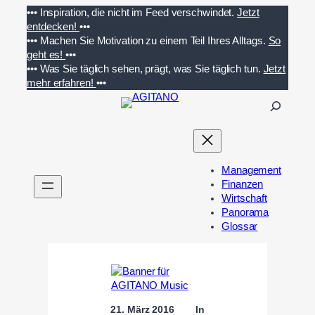
Zum
•••
Inspiration, die nicht im Feed verschwindet.
Jetzt
Inhalt
entdecken!
•••
springen
•••
Machen Sie Motivation zu einem Teil Ihres Alltags.
So
geht es!
•••
•••
Was Sie täglich sehen, prägt, was Sie täglich tun.
Jetzt
mehr erfahren!
•••
S
u
c
h
e
Management
n
Finanzen
Wirtschaft
Panorama
Glossar
21. März 2016
In