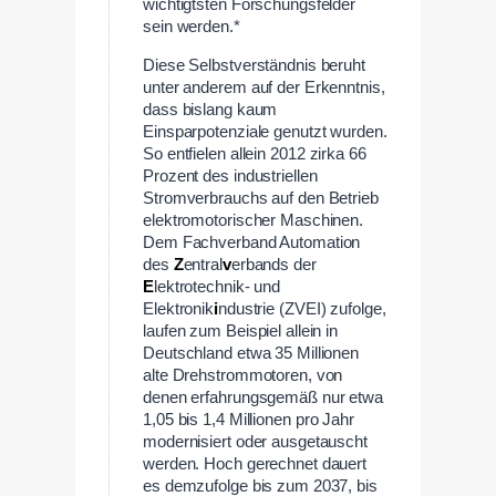
wichtigtsten Forschungsfelder
sein werden.*
Diese Selbstverständnis beruht
unter anderem auf der Erkenntnis,
dass bislang kaum
Einsparpotenziale genutzt wurden.
So entfielen allein 2012 zirka 66
Prozent des industriellen
Stromverbrauchs auf den Betrieb
elektromotorischer Maschinen.
Dem Fachverband Automation
des
Z
entral
v
erbands der
E
lektrotechnik- und
Elektronik
i
ndustrie (ZVEI) zufolge,
laufen zum Beispiel allein in
Deutschland etwa 35 Millionen
alte Drehstrommotoren, von
denen erfahrungsgemäß nur etwa
1,05 bis 1,4 Millionen pro Jahr
modernisiert oder ausgetauscht
werden. Hoch gerechnet dauert
es demzufolge bis zum 2037, bis