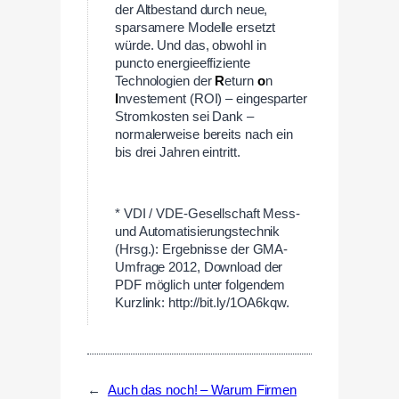
der Altbestand durch neue,
sparsamere Modelle ersetzt
würde. Und das, obwohl in
puncto energieeffiziente
Technologien der
R
eturn
o
n
I
nvestement (ROI) – eingesparter
Stromkosten sei Dank –
normalerweise bereits nach ein
bis drei Jahren eintritt.
—
* VDI / VDE-Gesellschaft Mess-
und Automatisierungstechnik
(Hrsg.): Ergebnisse der GMA-
Umfrage 2012, Download der
PDF möglich unter folgendem
Kurzlink: http://bit.ly/1OA6kqw.
←
Auch das noch! – Warum Firmen