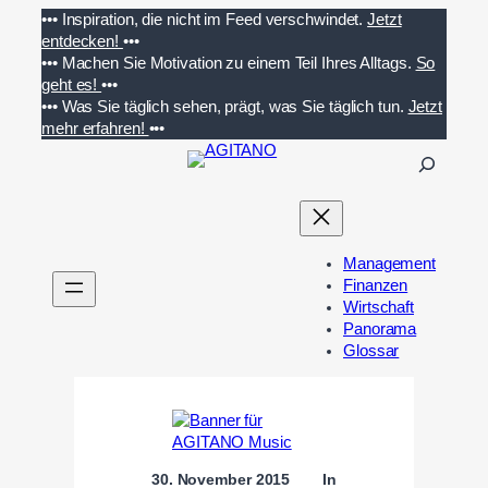
Zum
•••
Inspiration, die nicht im Feed verschwindet.
Jetzt
Inhalt
entdecken!
•••
springen
•••
Machen Sie Motivation zu einem Teil Ihres Alltags.
So
geht es!
•••
•••
Was Sie täglich sehen, prägt, was Sie täglich tun.
Jetzt
mehr erfahren!
•••
S
u
c
h
e
Management
n
Finanzen
Wirtschaft
Panorama
Glossar
30. November 2015
In