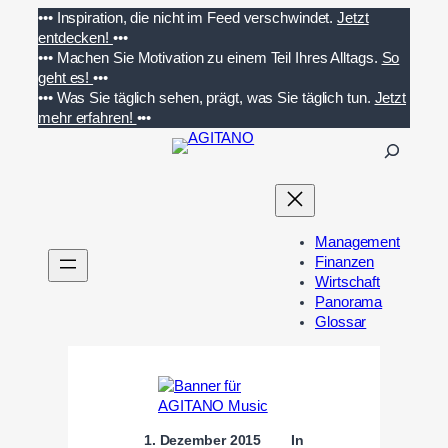
Zum
•••
Inspiration, die nicht im Feed verschwindet.
Jetzt
Inhalt
entdecken!
•••
springen
•••
Machen Sie Motivation zu einem Teil Ihres Alltags.
So
geht es!
•••
•••
Was Sie täglich sehen, prägt, was Sie täglich tun.
Jetzt
mehr erfahren!
•••
S
u
c
h
e
Management
n
Finanzen
Wirtschaft
Panorama
Glossar
1. Dezember 2015
In