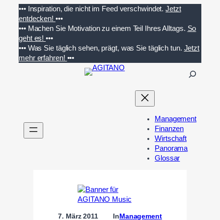
Zum
•••
Inspiration, die nicht im Feed verschwindet.
Jetzt
Inhalt
entdecken!
•••
springen
•••
Machen Sie Motivation zu einem Teil Ihres Alltags.
So
geht es!
•••
•••
Was Sie täglich sehen, prägt, was Sie täglich tun.
Jetzt
mehr erfahren!
•••
S
u
c
h
e
Management
n
Finanzen
Wirtschaft
Panorama
Glossar
7. März 2011
In
Management