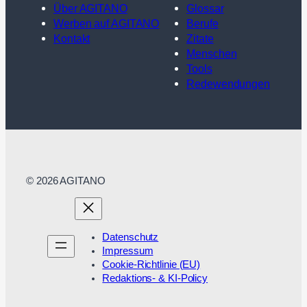
Über AGITANO
Glossar
Werben auf AGITANO
Berufe
Kontakt
Zitate
Menschen
Tools
Redewendungen
© 2026 AGITANO
Datenschutz
Impressum
Cookie-Richtlinie (EU)
Redaktions- & KI-Policy