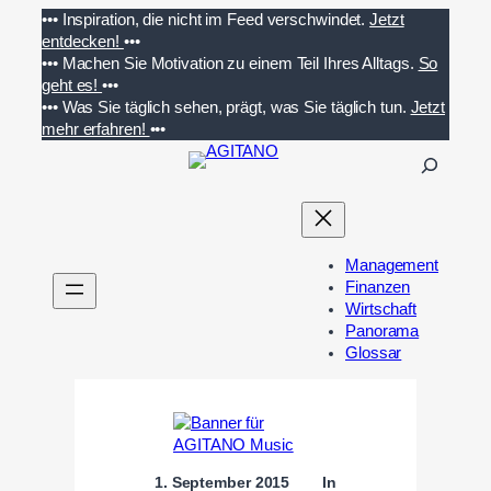
Zum
•••
Inspiration, die nicht im Feed verschwindet.
Jetzt
Inhalt
entdecken!
•••
springen
•••
Machen Sie Motivation zu einem Teil Ihres Alltags.
So
geht es!
•••
•••
Was Sie täglich sehen, prägt, was Sie täglich tun.
Jetzt
mehr erfahren!
•••
S
u
c
h
e
Management
n
Finanzen
Wirtschaft
Panorama
Glossar
1. September 2015
In