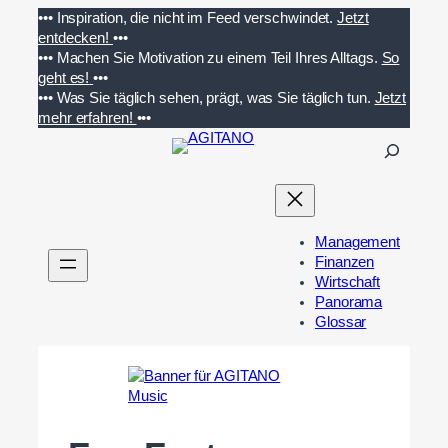
Zum
•••
Inspiration, die nicht im Feed verschwindet.
Jetzt
Inhalt
entdecken!
•••
springen
•••
Machen Sie Motivation zu einem Teil Ihres Alltags.
So
geht es!
•••
•••
Was Sie täglich sehen, prägt, was Sie täglich tun.
Jetzt
mehr erfahren!
•••
S
u
c
h
e
Management
n
Finanzen
Wirtschaft
Panorama
Glossar