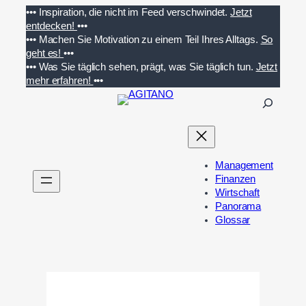
Zum
•••
Inspiration, die nicht im Feed verschwindet.
Jetzt
Inhalt
entdecken!
•••
springen
•••
Machen Sie Motivation zu einem Teil Ihres Alltags.
So
geht es!
•••
•••
Was Sie täglich sehen, prägt, was Sie täglich tun.
Jetzt
mehr erfahren!
•••
S
u
c
h
e
Management
n
Finanzen
Wirtschaft
Panorama
Glossar