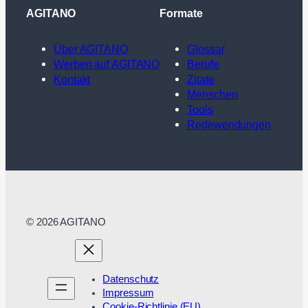
AGITANO
Formate
Über AGITANO
Glossar
Werben auf AGITANO
Berufe
Kontakt
Zitate
Menschen
Tools
Redewendungen
© 2026 AGITANO
Datenschutz
Impressum
Cookie-Richtlinie (EU)