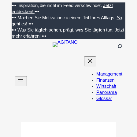
Zum
•••
Inspiration, die nicht im Feed verschwindet.
Jetzt
Inhalt
entdecken!
•••
springen
•••
Machen Sie Motivation zu einem Teil Ihres Alltags.
So
geht es!
•••
•••
Was Sie täglich sehen, prägt, was Sie täglich tun.
Jetzt
mehr erfahren!
•••
S
u
c
h
e
Management
n
Finanzen
Wirtschaft
Panorama
Glossar