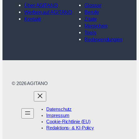
Über AGITANO
Glossar
Werben auf AGITANO
Berufe
Kontakt
Zitate
Menschen
Tools
Redewendungen
© 2026 AGITANO
Datenschutz
Impressum
Cookie-Richtlinie (EU)
Redaktions- & KI-Policy