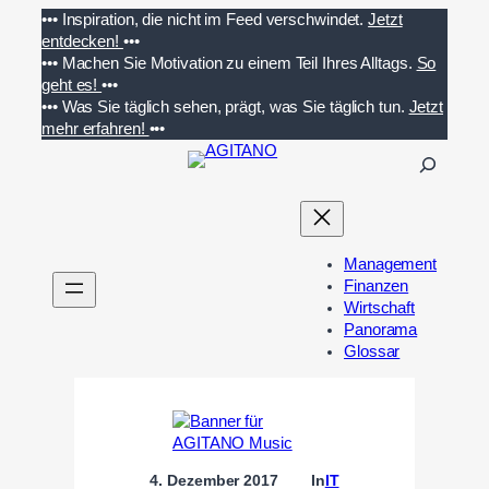
Zum
•••
Inspiration, die nicht im Feed verschwindet.
Jetzt
Inhalt
entdecken!
•••
springen
•••
Machen Sie Motivation zu einem Teil Ihres Alltags.
So
geht es!
•••
•••
Was Sie täglich sehen, prägt, was Sie täglich tun.
Jetzt
mehr erfahren!
•••
S
u
c
h
e
Management
n
Finanzen
Wirtschaft
Panorama
Glossar
4. Dezember 2017
In
IT