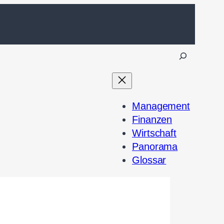
S
u
c
h
Management
e
Finanzen
n
Wirtschaft
Panorama
Glossar