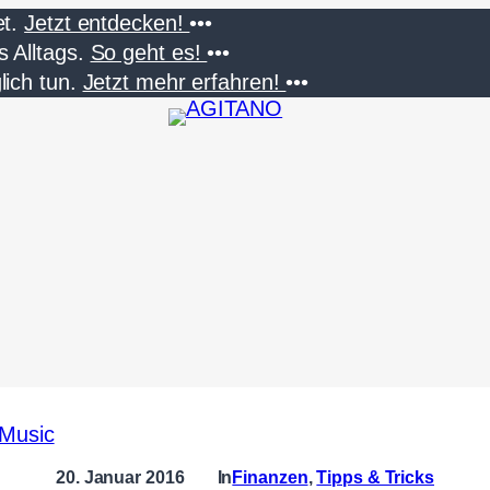
t.
Jetzt entdecken!
•••
 Alltags.
So geht es!
•••
lich tun.
Jetzt mehr erfahren!
•••
20. Januar 2016
In
Finanzen
, 
Tipps & Tricks