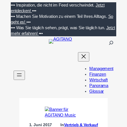
Zum
•••
Inspiration, die nicht im Feed verschwindet.
Jetzt
Inhalt
entdecken!
•••
springen
•••
Machen Sie Motivation zu einem Teil Ihres Alltags.
So
geht es!
•••
•••
Was Sie täglich sehen, prägt, was Sie täglich tun.
Jetzt
mehr erfahren!
•••
S
u
c
h
e
Management
n
Finanzen
Wirtschaft
Panorama
Glossar
1. Juni 2017
In
Vertrieb & Verkauf