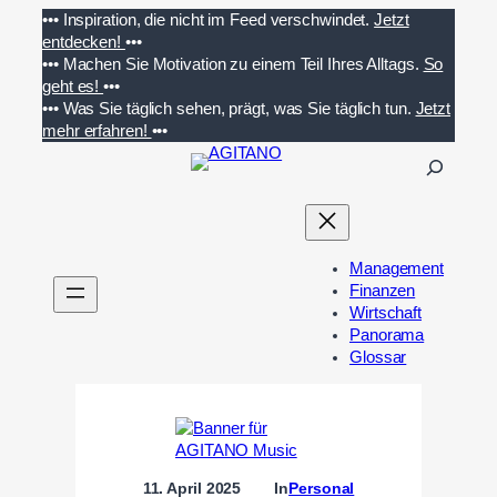
Zum
•••
Inspiration, die nicht im Feed verschwindet.
Jetzt
Inhalt
entdecken!
•••
springen
•••
Machen Sie Motivation zu einem Teil Ihres Alltags.
So
geht es!
•••
•••
Was Sie täglich sehen, prägt, was Sie täglich tun.
Jetzt
mehr erfahren!
•••
S
u
c
h
e
Management
n
Finanzen
Wirtschaft
Panorama
Glossar
11. April 2025
In
Personal