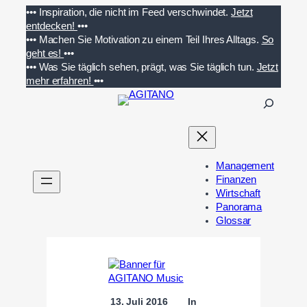
Zum
•••
Inspiration, die nicht im Feed verschwindet.
Jetzt
Inhalt
entdecken!
•••
springen
•••
Machen Sie Motivation zu einem Teil Ihres Alltags.
So
geht es!
•••
•••
Was Sie täglich sehen, prägt, was Sie täglich tun.
Jetzt
mehr erfahren!
•••
S
u
c
h
e
Management
n
Finanzen
Wirtschaft
Panorama
Glossar
13. Juli 2016
In