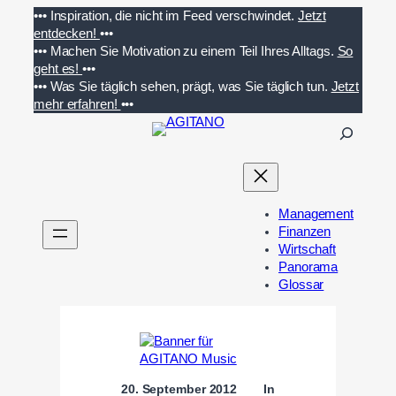
Zum
•••
Inspiration, die nicht im Feed verschwindet.
Jetzt
Inhalt
entdecken!
•••
springen
•••
Machen Sie Motivation zu einem Teil Ihres Alltags.
So
geht es!
•••
•••
Was Sie täglich sehen, prägt, was Sie täglich tun.
Jetzt
mehr erfahren!
•••
S
u
c
h
e
Management
n
Finanzen
Wirtschaft
Panorama
Glossar
20. September 2012
In