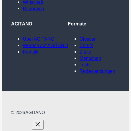
Wirtschaft
Panorama
AGITANO
Formate
Über AGITANO
Glossar
Werben auf AGITANO
Berufe
Kontakt
Zitate
Menschen
Tools
Redewendungen
© 2026 AGITANO