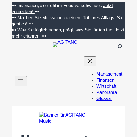
Zum
•••
Inspiration, die nicht im Feed verschwindet.
Jetzt
Inhalt
entdecken!
•••
springen
•••
Machen Sie Motivation zu einem Teil Ihres Alltags.
So
geht es!
•••
•••
Was Sie täglich sehen, prägt, was Sie täglich tun.
Jetzt
mehr erfahren!
•••
S
u
c
h
e
Management
n
Finanzen
Wirtschaft
Panorama
Glossar