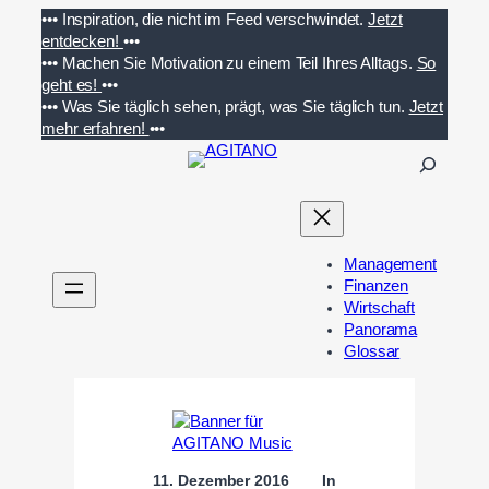
Zum
•••
Inspiration, die nicht im Feed verschwindet.
Jetzt
Inhalt
entdecken!
•••
springen
•••
Machen Sie Motivation zu einem Teil Ihres Alltags.
So
geht es!
•••
•••
Was Sie täglich sehen, prägt, was Sie täglich tun.
Jetzt
mehr erfahren!
•••
S
u
c
h
e
Management
n
Finanzen
Wirtschaft
Panorama
Glossar
11. Dezember 2016
In