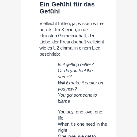
Ein Gefühl für das
Gefühl
Vielleicht fühlen, ja, wissen wir es
bereits. Im Kleinen, in der
kleinsten Gemeinschaft, der
Liebe, der Freundschaft vielleicht
wie es U2 einmal in einem Lied
beschrieb:
Is it getting better?
Or do you feel the
same?
Will it make it easier on
you now?
You got someone to
blame
You say, one love, one
life
When it’s one need in the
night
One love, we get to