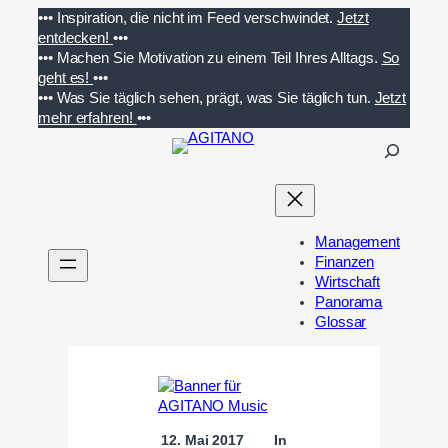
Zum
•••
Inspiration, die nicht im Feed verschwindet.
Jetzt
Inhalt
entdecken!
•••
springen
•••
Machen Sie Motivation zu einem Teil Ihres Alltags.
So
geht es!
•••
•••
Was Sie täglich sehen, prägt, was Sie täglich tun.
Jetzt
mehr erfahren!
•••
S
u
c
h
e
Management
n
Finanzen
Wirtschaft
Panorama
Glossar
12. Mai 2017
In