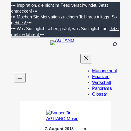
Zum
•••
Inspiration, die nicht im Feed verschwindet.
Jetzt
Inhalt
entdecken!
•••
springen
•••
Machen Sie Motivation zu einem Teil Ihres Alltags.
So
geht es!
•••
•••
Was Sie täglich sehen, prägt, was Sie täglich tun.
Jetzt
mehr erfahren!
•••
S
u
c
h
e
Management
n
Finanzen
Wirtschaft
Panorama
Glossar
7. August 2018
In