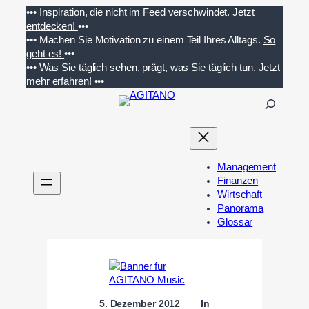
Zum
•••
Inspiration, die nicht im Feed verschwindet.
Jetzt
Inhalt
entdecken!
•••
springen
•••
Machen Sie Motivation zu einem Teil Ihres Alltags.
So
geht es!
•••
•••
Was Sie täglich sehen, prägt, was Sie täglich tun.
Jetzt
mehr erfahren!
•••
S
u
c
h
e
Management
n
Finanzen
Wirtschaft
Panorama
Glossar
5. Dezember 2012
In