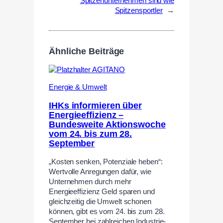
Spitzenunternehmen sind wie
Spitzensportler
→
Ähnliche Beiträge
Energie & Umwelt
IHKs informieren über
Energieeffizienz –
Bundesweite Aktionswoche
vom 24. bis zum 28.
September
„Kosten senken, Potenziale heben“:
Wertvolle Anregungen dafür, wie
Unternehmen durch mehr
Energieeffizienz Geld sparen und
gleichzeitig die Umwelt schonen
können, gibt es vom 24. bis zum 28.
September bei zahlreichen Industrie-