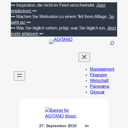
Zum
•••
Inspiration, die nicht im Feed verschwindet.
Jetzt
Inhalt
entdecken!
•••
springen
•••
Machen Sie Motivation zu einem Teil Ihres Alltags.
So
geht es!
•••
•••
Was Sie täglich sehen, prägt, was Sie täglich tun.
Jetzt
mehr erfahren!
•••
S
u
c
h
e
Management
n
Finanzen
Wirtschaft
Panorama
Glossar
27. September 2010
In