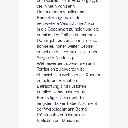
der Publizist Peter Felixberger, „ist
die in neun von zehn
Unternehmen stattfindende
Budgetierungspraxis der
verzweifelte Versuch, die Zukunft
in die Gegenwart zu holen und sie
damit in den Griff zu bekommen.“
Dabei geht es vor allem um eins:
schneller, höher, weiter. Größe
entscheidet – vermeintlich – über
Sieg oder Niederlage.
Wettbewerber zu zerstören und
Territorien zu erweitern ist
offensichtlich wichtiger als Kunden
zu betören. Bei näherer
Betrachtung sind Fusionen
nämlich nichts anderes als
Beutezüge. "Jeder will den
längsten Balken haben", schreibt
der Werbefachmann Bernd
Röthlingshöfer über solche
Vorlieben der Manager.